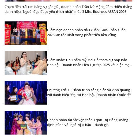
Chạm đến trái tim bằng sự gần gũi, doanh nhân Trần Nữ Mộng Cầm chiến thắng
danh hiệu “Người đẹp được yêu thích nhất” mùa 3 Miss Business ASEAN 2026
Điểm hẹn doanh nhân đầu xuân: Gala Chào Xuân
2026 lan tỏa khát vọng phát triển bền vững
Giám khảo: Dr. Thẩm mỹ Mai Hà tham dự họp báo
Hoa hậu Doanh nhân Liên Lục Địa 2025 với diện mạo
thanh lịch, cuốn hút
Phương Triều – Hành trình cống hiến và vinh quang
với danh hiệu “Đại sứ Hoa hậu Doanh nhân Quốc tế”
Doanh nhân tài sắc vẹn toàn Trịnh Thị Hồng khẳng
định mình với ngôi vị Á hậu 1 danh giá