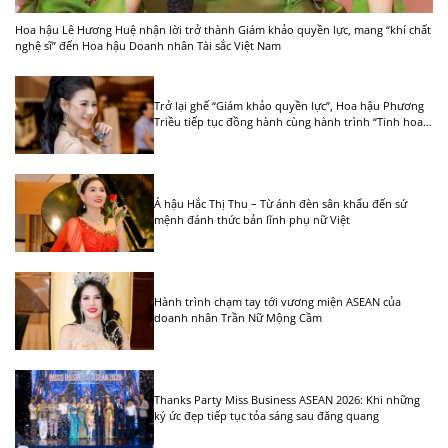
Hoa hậu Lê Hương Huệ nhận lời trở thành Giám khảo quyền lực, mang “khí chất
nghệ sĩ” đến Hoa hậu Doanh nhân Tài sắc Việt Nam
Trở lại ghế “Giám khảo quyền lực”, Hoa hậu Phương
Triều tiếp tục đồng hành cùng hành trình “Tinh hoa
Việt nữ” tại Quy Nhơn
Á hậu Hắc Thị Thu – Từ ánh đèn sân khấu đến sứ
mệnh đánh thức bản lĩnh phụ nữ Việt
Hành trình chạm tay tới vương miện ASEAN của
doanh nhân Trần Nữ Mộng Cầm
Thanks Party Miss Business ASEAN 2026: Khi những
ký ức đẹp tiếp tục tỏa sáng sau đăng quang