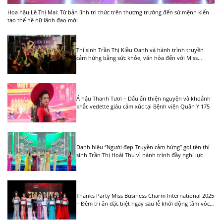
Hoa hậu Lê Thị Mai: Từ bản lĩnh tri thức trên thương trường đến sứ mệnh kiến
tạo thế hệ nữ lãnh đạo mới
Thí sinh Trần Thị Kiều Oanh và hành trình truyền
cảm hứng bằng sức khỏe, văn hóa đến với Miss
Business ASEAN 2026
Á hậu Thanh Tươi – Dấu ấn thiện nguyện và khoảnh
khắc vedette giàu cảm xúc tại Bệnh viện Quân Y 175
Danh hiệu “Người đẹp Truyền cảm hứng” gọi tên thí
sinh Trần Thị Hoài Thu vì hành trình đầy nghị lực
Thanks Party Miss Business Charm International 2025
– Đêm tri ân đặc biệt ngay sau lễ khởi động tầm vóc
Liên Lục Địa