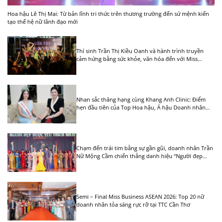
Hoa hậu Lê Thị Mai: Từ bản lĩnh tri thức trên thương trường đến sứ mệnh kiến
tạo thế hệ nữ lãnh đạo mới
Thí sinh Trần Thị Kiều Oanh và hành trình truyền
cảm hứng bằng sức khỏe, văn hóa đến với Miss
Business ASEAN 2026
Nhan sắc thăng hạng cùng Khang Anh Clinic: Điểm
hẹn đầu tiên của Top Hoa hậu, Á hậu Doanh nhân
ASEAN 2026
Chạm đến trái tim bằng sự gần gũi, doanh nhân Trần
Nữ Mộng Cầm chiến thắng danh hiệu “Người đẹp
được yêu thích nhất” mùa 3 Miss Business ASEAN
2026
Semi – Final Miss Business ASEAN 2026: Top 20 nữ
doanh nhân tỏa sáng rực rỡ tại TTC Cần Thơ