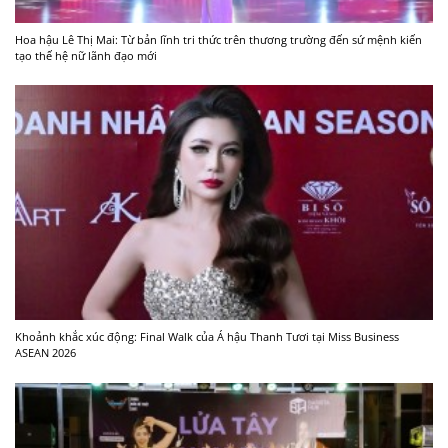
Hoa hậu Lê Thị Mai: Từ bản lĩnh tri thức trên thương trường đến sứ mệnh kiến
tạo thế hệ nữ lãnh đạo mới
Khoảnh khắc xúc động: Final Walk của Á hậu Thanh Tươi tại Miss Business
ASEAN 2026