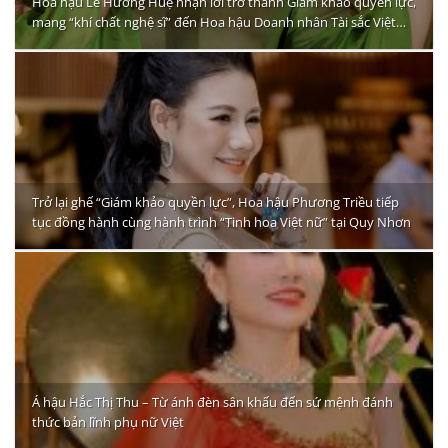
Hoa hậu Lê Hương Huệ nhận lời trở thành Giám khảo quyền lực,
mang “khí chất nghệ sĩ” đến Hoa hậu Doanh nhân Tài sắc Việt
Nam
Trở lại ghế “Giám khảo quyền lực”, Hoa hậu Phương Triều tiếp
tục đồng hành cùng hành trình “Tinh hoa Việt nữ” tại Quy Nhơn
Á hậu Hắc Thị Thu – Từ ánh đèn sân khấu đến sứ mệnh đánh
thức bản lĩnh phụ nữ Việt