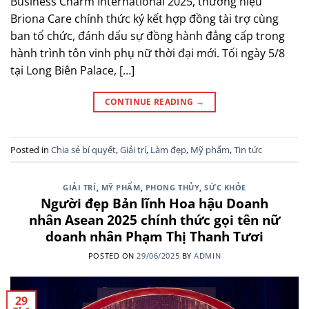
Business Charm International 2025, thương hiệu
Briona Care chính thức ký kết hợp đồng tài trợ cùng
ban tổ chức, đánh dấu sự đồng hành đẳng cấp trong
hành trình tôn vinh phụ nữ thời đại mới. Tối ngày 5/8
tại Long Biên Palace, […]
CONTINUE READING
→
Posted in
Chia sẻ bí quyết
,
Giải trí
,
Làm đẹp
,
Mỹ phẩm
,
Tin tức
GIẢI TRÍ
,
MỸ PHẨM
,
PHONG THỦY
,
SỨC KHỎE
Người đẹp Bản lĩnh Hoa hậu Doanh
nhân Asean 2025 chính thức gọi tên nữ
doanh nhân Phạm Thị Thanh Tươi
POSTED ON
29/06/2025
BY
ADMIN
29