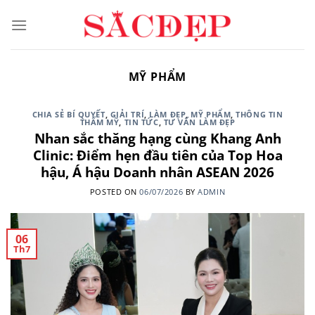
Skip
to
content
MỸ PHẨM
CHIA SẺ BÍ QUYẾT
,
GIẢI TRÍ
,
LÀM ĐẸP
,
MỸ PHẨM
,
THÔNG TIN
THẨM MỸ
,
TIN TỨC
,
TƯ VẤN LÀM ĐẸP
Nhan sắc thăng hạng cùng Khang Anh
Clinic: Điểm hẹn đầu tiên của Top Hoa
hậu, Á hậu Doanh nhân ASEAN 2026
POSTED ON
06/07/2026
BY
ADMIN
06
Th7