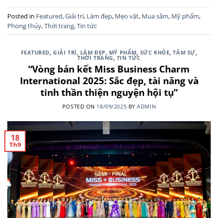
Posted in
Featured
,
Giải trí
,
Làm đẹp
,
Mẹo vặt
,
Mua sắm
,
Mỹ phẩm
,
Phong thủy
,
Thời trang
,
Tin tức
FEATURED
,
GIẢI TRÍ
,
LÀM ĐẸP
,
MỸ PHẨM
,
SỨC KHỎE
,
TÂM SỰ
,
THỜI TRANG
,
TIN TỨC
“Vòng bán kết Miss Business Charm
International 2025: Sắc đẹp, tài năng và
tinh thần thiện nguyện hội tụ”
POSTED ON
18/09/2025
BY
ADMIN
18
Th9