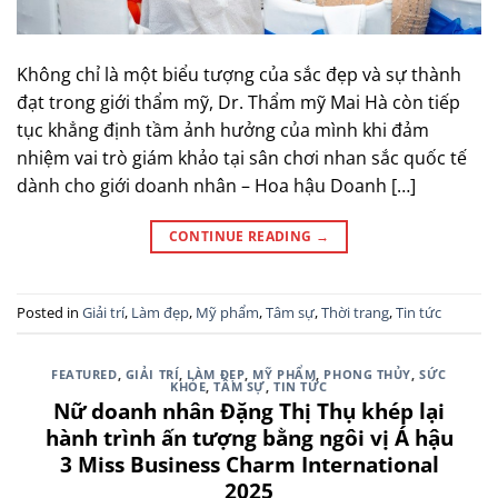
Không chỉ là một biểu tượng của sắc đẹp và sự thành
đạt trong giới thẩm mỹ, Dr. Thẩm mỹ Mai Hà còn tiếp
tục khẳng định tầm ảnh hưởng của mình khi đảm
nhiệm vai trò giám khảo tại sân chơi nhan sắc quốc tế
dành cho giới doanh nhân – Hoa hậu Doanh […]
CONTINUE READING
→
Posted in
Giải trí
,
Làm đẹp
,
Mỹ phẩm
,
Tâm sự
,
Thời trang
,
Tin tức
FEATURED
,
GIẢI TRÍ
,
LÀM ĐẸP
,
MỸ PHẨM
,
PHONG THỦY
,
SỨC
KHỎE
,
TÂM SỰ
,
TIN TỨC
Nữ doanh nhân Đặng Thị Thụ khép lại
hành trình ấn tượng bằng ngôi vị Á hậu
3 Miss Business Charm International
2025