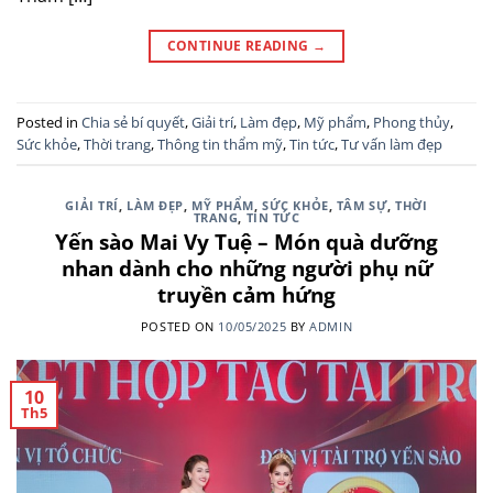
CONTINUE READING
→
Posted in
Chia sẻ bí quyết
,
Giải trí
,
Làm đẹp
,
Mỹ phẩm
,
Phong thủy
,
Sức khỏe
,
Thời trang
,
Thông tin thẩm mỹ
,
Tin tức
,
Tư vấn làm đẹp
GIẢI TRÍ
,
LÀM ĐẸP
,
MỸ PHẨM
,
SỨC KHỎE
,
TÂM SỰ
,
THỜI
TRANG
,
TIN TỨC
Yến sào Mai Vy Tuệ – Món quà dưỡng
nhan dành cho những người phụ nữ
truyền cảm hứng
POSTED ON
10/05/2025
BY
ADMIN
10
Th5