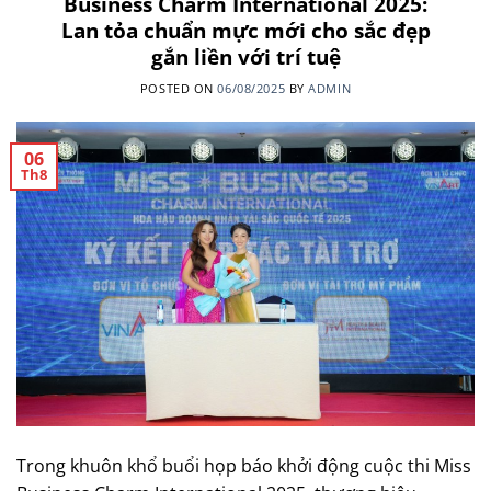
Business Charm International 2025:
Lan tỏa chuẩn mực mới cho sắc đẹp
gắn liền với trí tuệ
POSTED ON
06/08/2025
BY
ADMIN
06
Th8
Trong khuôn khổ buổi họp báo khởi động cuộc thi Miss