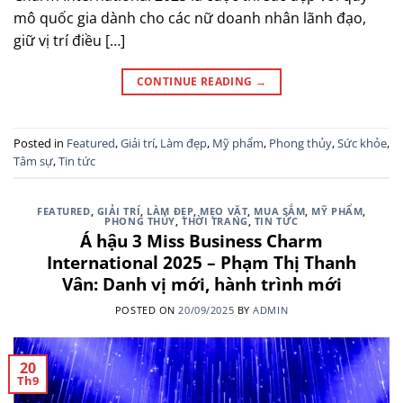
mô quốc gia dành cho các nữ doanh nhân lãnh đạo,
giữ vị trí điều […]
CONTINUE READING
→
Posted in
Featured
,
Giải trí
,
Làm đẹp
,
Mỹ phẩm
,
Phong thủy
,
Sức khỏe
,
Tâm sự
,
Tin tức
FEATURED
,
GIẢI TRÍ
,
LÀM ĐẸP
,
MẸO VẶT
,
MUA SẮM
,
MỸ PHẨM
,
PHONG THỦY
,
THỜI TRANG
,
TIN TỨC
Á hậu 3 Miss Business Charm
International 2025 – Phạm Thị Thanh
Vân: Danh vị mới, hành trình mới
POSTED ON
20/09/2025
BY
ADMIN
20
Th9