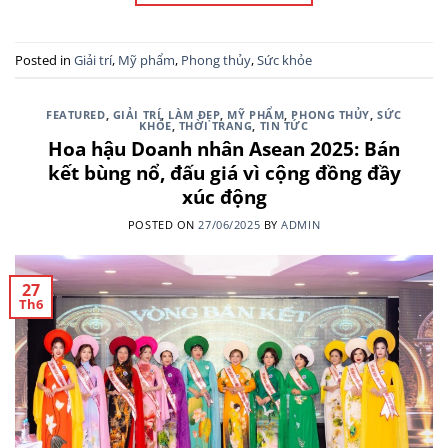
Posted in
Giải trí
,
Mỹ phẩm
,
Phong thủy
,
Sức khỏe
FEATURED
,
GIẢI TRÍ
,
LÀM ĐẸP
,
MỸ PHẨM
,
PHONG THỦY
,
SỨC
KHỎE
,
THỜI TRANG
,
TIN TỨC
Hoa hậu Doanh nhân Asean 2025: Bán
kết bùng nổ, đấu giá vì cộng đồng đầy
xúc động
POSTED ON
27/06/2025
BY
ADMIN
27
Th6