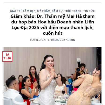
GIẢI TRÍ
,
LÀM ĐẸP
,
MỸ PHẨM
,
TÂM SỰ
,
THỜI TRANG
,
TIN TỨC
Giám khảo: Dr. Thẩm mỹ Mai Hà tham
dự họp báo Hoa hậu Doanh nhân Liên
Lục Địa 2025 với diện mạo thanh lịch,
cuốn hút
POSTED ON
16/10/2025
BY
ADMIN
16
Th10