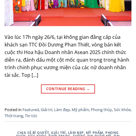
Vào lúc 17h ngày 26/6, tại không gian đẳng cấp của
khách sạn TTC Đồi Dương Phan Thiết, vòng bán kết
cuộc thi Hoa hậu Doanh nhân Asean 2025 chính thức
diễn ra, đánh dấu một cột mốc quan trọng trong hành
trình chinh phục vương miện của các nữ doanh nhân
tài sắc. Top […]
CONTINUE READING
→
Posted in
Featured
,
Giải trí
,
Làm đẹp
,
Mỹ phẩm
,
Phong thủy
,
Sức khỏe
,
Thời trang
,
Tin tức
CHIA SẺ BÍ QUYẾT
,
GIẢI TRÍ
,
LÀM ĐẸP
,
MỸ PHẨM
,
PHONG
THỦY
,
SỨC KHỎE
,
THỜI TRANG
,
THÔNG TIN THẨM MỸ
,
TIN