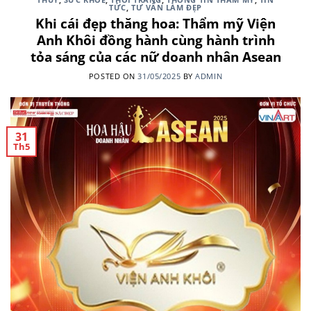
TỨC
,
TƯ VẤN LÀM ĐẸP
Khi cái đẹp thăng hoa: Thẩm mỹ Viện
Anh Khôi đồng hành cùng hành trình
tỏa sáng của các nữ doanh nhân Asean
POSTED ON
31/05/2025
BY
ADMIN
31
Th5