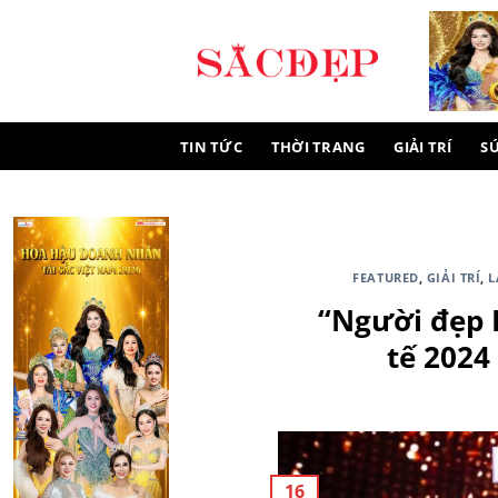
Skip
to
content
TIN TỨC
THỜI TRANG
GIẢI TRÍ
S
FEATURED
,
GIẢI TRÍ
,
L
“Người đẹp 
tế 2024
16