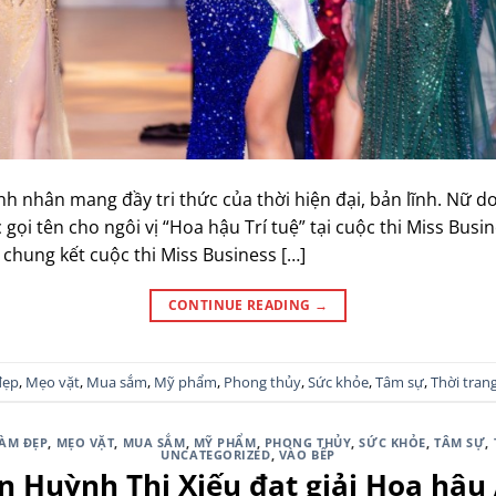
h nhân mang đầy tri thức của thời hiện đại, bản lĩnh. Nữ 
ọi tên cho ngôi vị “Hoa hậu Trí tuệ” tại cuộc thi Miss Busi
 chung kết cuộc thi Miss Business […]
CONTINUE READING
→
đẹp
,
Mẹo vặt
,
Mua sắm
,
Mỹ phẩm
,
Phong thủy
,
Sức khỏe
,
Tâm sự
,
Thời tran
ÀM ĐẸP
,
MẸO VẶT
,
MUA SẮM
,
MỸ PHẨM
,
PHONG THỦY
,
SỨC KHỎE
,
TÂM SỰ
,
UNCATEGORIZED
,
VÀO BẾP
 Huỳnh Thị Xiếu đạt giải Hoa hậu 