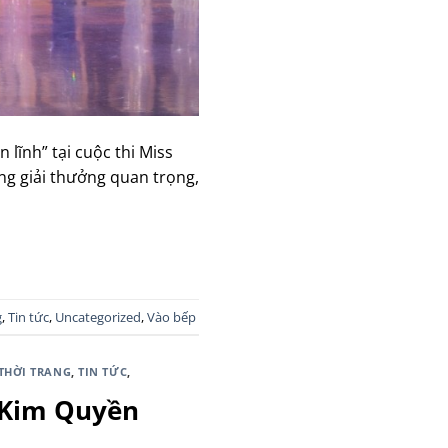
lĩnh” tại cuộc thi Miss
ng giải thưởng quan trọng,
g
,
Tin tức
,
Uncategorized
,
Vào bếp
THỜI TRANG
,
TIN TỨC
,
ị Kim Quyền