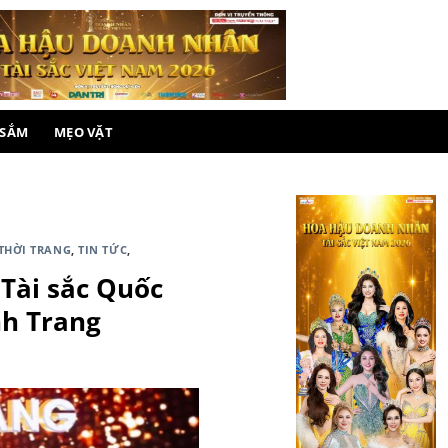
 SẮM
MẸO VẶT
THỜI TRANG
,
TIN TỨC
,
Tài sắc Quốc
nh Trang