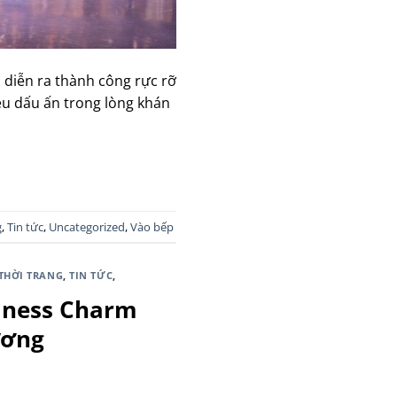
 diễn ra thành công rực rỡ
ều dấu ấn trong lòng khán
g
,
Tin tức
,
Uncategorized
,
Vào bếp
THỜI TRANG
,
TIN TỨC
,
siness Charm
ương