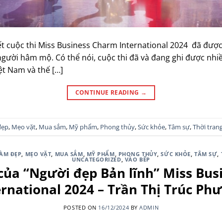
t cuộc thi Miss Business Charm International 2024 đã được
 người hâm mộ. Có thể nói, cuộc thi đã và đang ghi được nhi
ệt Nam và thế […]
CONTINUE READING
→
đẹp
,
Mẹo vặt
,
Mua sắm
,
Mỹ phẩm
,
Phong thủy
,
Sức khỏe
,
Tâm sự
,
Thời tran
ÀM ĐẸP
,
MẸO VẶT
,
MUA SẮM
,
MỸ PHẨM
,
PHONG THỦY
,
SỨC KHỎE
,
TÂM SỰ
,
UNCATEGORIZED
,
VÀO BẾP
của “Người đẹp Bản lĩnh” Miss Bu
ernational 2024 – Trần Thị Trúc Ph
POSTED ON
16/12/2024
BY
ADMIN