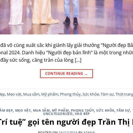
ã vô cùng xuất sắc khi giành lấy giải thưởng “Người đẹp Bản 
nal 2024. Danh hiệu “Người đẹp bản lĩnh” là một trong nhữ
đầy sức sống, căng tràn của lòng […]
CONTINUE READING
→
đẹp
,
Mẹo vặt
,
Mua sắm
,
Mỹ phẩm
,
Phong thủy
,
Sức khỏe
,
Tâm sự
,
Thời tran
ÀM ĐẸP
,
MẸO VẶT
,
MUA SẮM
,
MỸ PHẨM
,
PHONG THỦY
,
SỨC KHỎE
,
TÂM SỰ
,
UNCATEGORIZED
,
VÀO BẾP
rí tuệ” gọi tên người đẹp Trần Th
POSTED ON
16/12/2024
BY
ADMIN