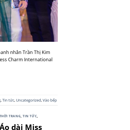
doanh nhân Trần Thị Kim
ness Charm International
g
,
Tin tức
,
Uncategorized
,
Vào bếp
THỜI TRANG
,
TIN TỨC
,
Áo dài Miss