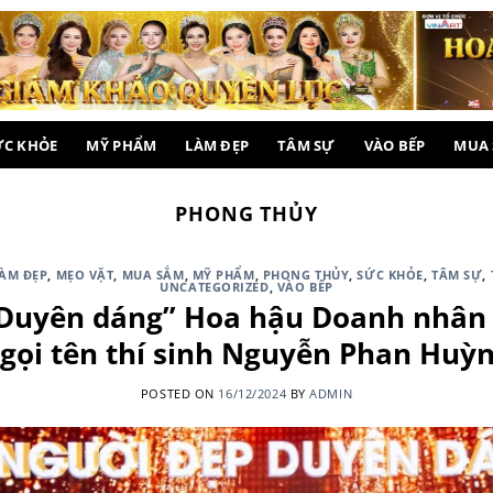
ỨC KHỎE
MỸ PHẨM
LÀM ĐẸP
TÂM SỰ
VÀO BẾP
MUA
PHONG THỦY
ÀM ĐẸP
,
MẸO VẶT
,
MUA SẮM
,
MỸ PHẨM
,
PHONG THỦY
,
SỨC KHỎE
,
TÂM SỰ
,
UNCATEGORIZED
,
VÀO BẾP
Duyên dáng” Hoa hậu Doanh nhân 
 gọi tên thí sinh Nguyễn Phan Huỳ
POSTED ON
16/12/2024
BY
ADMIN