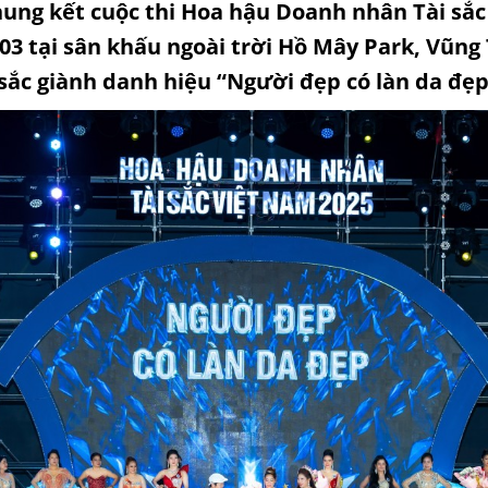
hung kết cuộc thi Hoa hậu Doanh nhân Tài sắc
/03 tại sân khấu ngoài trời Hồ Mây Park, Vũn
ắc giành danh hiệu “Người đẹp có làn da đẹp