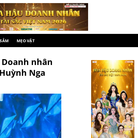
 SẮM
MẸO VẶT
u Doanh nhân
n Huỳnh Nga