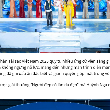
ân Tài sắc Việt Nam 2025 quy tụ nhiều ứng cử viên sáng gi
 đã không ngừng nỗ lực, mang đến những màn trình diễn mã
 đã ghi dấu ấn đặc biệt và giành quyền góp mặt trong vòn
được giải thưởng “Người đẹp có làn da đẹp” mà Huỳnh Nga còn