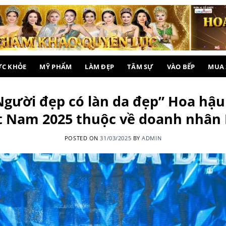
ỨC KHỎE
MỸ PHẨM
LÀM ĐẸP
TÂM SỰ
VÀO BẾP
MUA
Người đẹp có làn da đẹp” Hoa hậ
ệt Nam 2025 thuộc về doanh nhâ
POSTED ON
31/03/2025
BY
ADMIN