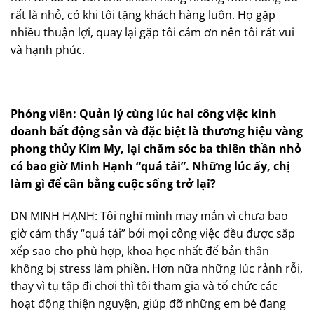
rất là nhỏ, có khi tôi tặng khách hàng luôn. Họ gặp
nhiều thuận lợi, quay lại gặp tôi cảm ơn nên tôi rất vui
và hạnh phúc.
Phóng viên: Quản lý cùng lúc hai công việc kinh
doanh bất động sản và đặc biệt là thương hiệu vàng
phong thủy Kim My, lại chăm sóc ba thiên thần nhỏ
có bao giờ Minh Hạnh “quá tải”. Những lúc ấy, chị
làm gì để cân bằng cuộc sống trở lại?
DN MINH HẠNH: Tôi nghĩ mình may mắn vì chưa bao
giờ cảm thấy “quá tải” bởi mọi công việc đều được sắp
xếp sao cho phù hợp, khoa học nhất để bản thân
không bị stress làm phiền. Hơn nữa những lúc rảnh rỗi,
thay vì tụ tập đi chơi thì tôi tham gia và tổ chức các
hoạt động thiện nguyện, giúp đỡ những em bé đang