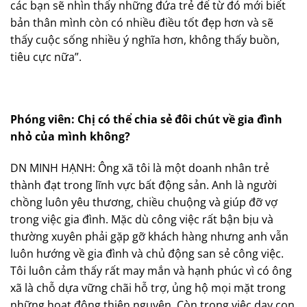
các bạn sẽ nhìn thấy những đứa trẻ để từ đó mới biết
bản thân mình còn có nhiều điều tốt đẹp hơn và sẽ
thấy cuộc sống nhiều ý nghĩa hơn, không thấy buồn,
tiêu cực nữa”.
Phóng viên: Chị có thể chia sẻ đôi chút về gia đình
nhỏ của mình không?
DN MINH HẠNH: Ông xã tôi là một doanh nhân trẻ
thành đạt trong lĩnh vực bất động sản. Anh là người
chồng luôn yêu thương, chiều chuộng và giúp đỡ vợ
trong việc gia đình. Mặc dù công việc rất bận bịu và
thường xuyên phải gặp gỡ khách hàng nhưng anh vẫn
luôn hướng về gia đình và chủ động san sẻ công việc.
Tôi luôn cảm thấy rất may mắn và hạnh phúc vì có ông
xã là chỗ dựa vững chãi hỗ trợ, ủng hộ mọi mặt trong
những hoạt động thiện nguyện. Còn trong việc dạy con