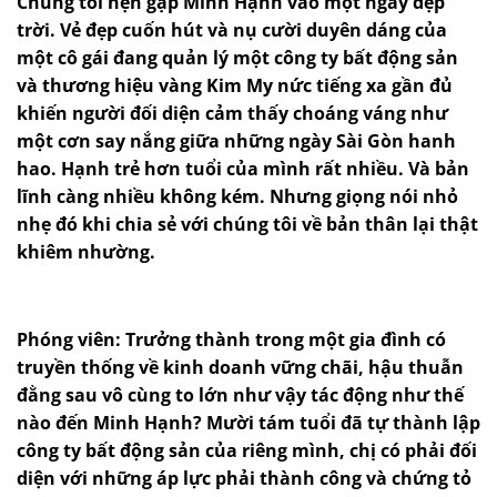
Chúng tôi hẹn gặp Minh Hạnh vào một ngày đẹp
trời. Vẻ đẹp cuốn hút và nụ cười duyên dáng của
một cô gái đang quản lý một công ty bất động sản
và thương hiệu vàng Kim My nức tiếng xa gần đủ
khiến người đối diện cảm thấy choáng váng như
một cơn say nắng giữa những ngày Sài Gòn hanh
hao. Hạnh trẻ hơn tuổi của mình rất nhiều. Và bản
lĩnh càng nhiều không kém. Nhưng giọng nói nhỏ
nhẹ đó khi chia sẻ với chúng tôi về bản thân lại thật
khiêm nhường.
Phóng viên: Trưởng thành trong một gia đình có
truyền thống về kinh doanh vững chãi, hậu thuẫn
đằng sau vô cùng to lớn như vậy tác động như thế
nào đến Minh Hạnh? Mười tám tuổi đã tự thành lập
công ty bất động sản của riêng mình, chị có phải đối
diện với những áp lực phải thành công và chứng tỏ