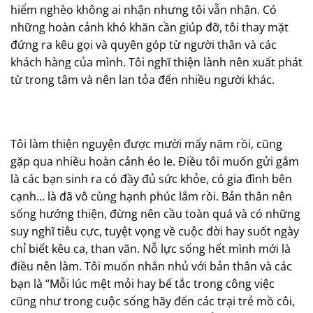
hiểm nghèo không ai nhận nhưng tôi vẫn nhận. Có
những hoàn cảnh khó khăn cần giúp đỡ, tôi thay mặt
đứng ra kêu gọi và quyên góp từ người thân và các
khách hàng của mình. Tôi nghĩ thiện lành nên xuất phát
từ trong tâm và nên lan tỏa đến nhiều người khác.
Tôi làm thiện nguyện được mười mấy năm rồi, cũng
gặp qua nhiều hoàn cảnh éo le. Điều tôi muốn gửi gắm
là các bạn sinh ra có đầy đủ sức khỏe, có gia đình bên
cạnh… là đã vô cùng hạnh phúc lắm rồi. Bản thân nên
sống hướng thiện, đừng nên cầu toàn quá và có những
suy nghĩ tiêu cực, tuyệt vọng về cuộc đời hay suốt ngày
chỉ biết kêu ca, than vãn. Nỗ lực sống hết mình mới là
điều nên làm. Tôi muốn nhắn nhủ với bản thân và các
bạn là “Mỗi lúc mệt mỏi hay bế tắc trong công việc
cũng như trong cuộc sống hãy đến các trại trẻ mồ côi,