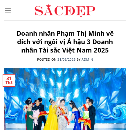
Skip
to
content
Doanh nhân Phạm Thị Minh về
đích với ngôi vị Á hậu 3 Doanh
nhân Tài sắc Việt Nam 2025
POSTED ON
31/03/2025
BY
ADMIN
31
Th3