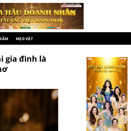
 SẮM
MẸO VẶT
 gia đình là
mơ