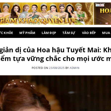
ỨC KHỎE
MỸ PHẨM
LÀM ĐẸP
TÂM SỰ
VÀO BẾP
MUA
iản dị của Hoa hậu Tuyết Mai: Khi
iểm tựa vững chắc cho mọi ước 
POSTED ON
23/08/2025
BY
ADMIN