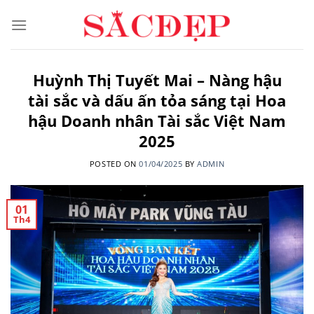
Skip
to
content
Huỳnh Thị Tuyết Mai – Nàng hậu
tài sắc và dấu ấn tỏa sáng tại Hoa
hậu Doanh nhân Tài sắc Việt Nam
2025
POSTED ON
01/04/2025
BY
ADMIN
01
Th4