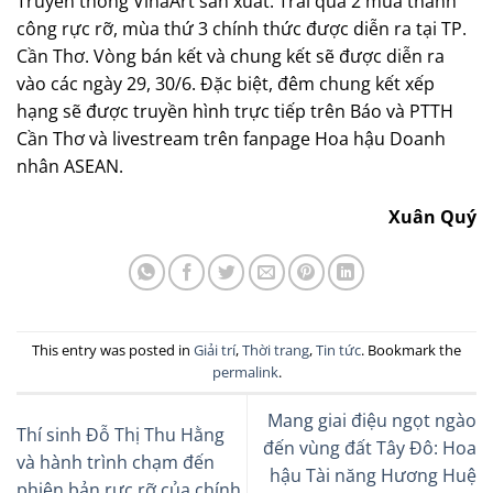
Truyền thông VinaArt sản xuất. Trải qua 2 mùa thành
công rực rỡ, mùa thứ 3 chính thức được diễn ra tại TP.
Cần Thơ. Vòng bán kết và chung kết sẽ được diễn ra
vào các ngày 29, 30/6. Đặc biệt, đêm chung kết xếp
hạng sẽ được truyền hình trực tiếp trên Báo và PTTH
Cần Thơ và livestream trên fanpage Hoa hậu Doanh
nhân ASEAN.
Xuân Quý
This entry was posted in
Giải trí
,
Thời trang
,
Tin tức
. Bookmark the
permalink
.
Mang giai điệu ngọt ngào
Thí sinh Đỗ Thị Thu Hằng
đến vùng đất Tây Đô: Hoa
và hành trình chạm đến
hậu Tài năng Hương Huệ
phiên bản rực rỡ của chính