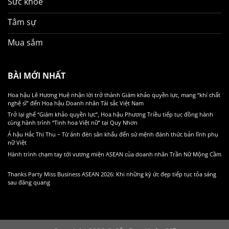
Sức khoẻ
Tâm sự
Mua sắm
BÀI MỚI NHẤT
Hoa hậu Lê Hương Huệ nhận lời trở thành Giám khảo quyền lực, mang “khí chất
nghệ sĩ” đến Hoa hậu Doanh nhân Tài sắc Việt Nam
Trở lại ghế “Giám khảo quyền lực”, Hoa hậu Phương Triều tiếp tục đồng hành
cùng hành trình “Tinh hoa Việt nữ” tại Quy Nhơn
Á hậu Hắc Thị Thu – Từ ánh đèn sân khấu đến sứ mệnh đánh thức bản lĩnh phụ
nữ Việt
Hành trình chạm tay tới vương miện ASEAN của doanh nhân Trần Nữ Mộng Cầm
Thanks Party Miss Business ASEAN 2026: Khi những ký ức đẹp tiếp tục tỏa sáng
sau đăng quang