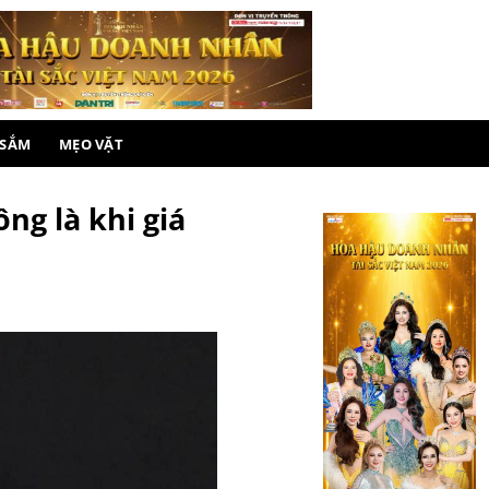
 SẮM
MẸO VẶT
ng là khi giá