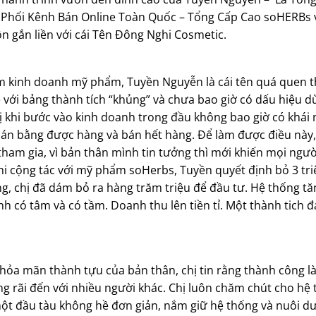
hối Kênh Bán Online Toàn Quốc – Tổng Cấp Cao soHERBs v
ôn gắn liền với cái Tên Đông Nghi Cosmetic.
m kinh doanh mỹ phẩm, Tuyền Nguyễn là cái tên quá quen t
 với bảng thành tích “khủng” và chưa bao giờ có dấu hiệu dừn
ị khi bước vào kinh doanh trong đầu không bao giờ có khái
án bằng được hàng và bán hết hàng. Để làm được điều này, 
am gia, vì bản thân mình tin tưởng thì mới khiến mọi ngườ
hi cộng tác với mỹ phẩm soHerbs, Tuyền quyết định bỏ 3 tr
, chị đã dám bỏ ra hàng trăm triệu để đầu tư. Hệ thống t
ĩnh có tâm và có tầm. Doanh thu lên tiền tỉ. Một thành tich
thỏa mãn thành tựu của bản thân, chị tin rằng thành công là 
ộng rãi đến với nhiều người khác. Chị luôn chăm chút cho hệ
 một đầu tàu không hề đơn giản, nắm giữ hệ thống và nuôi 