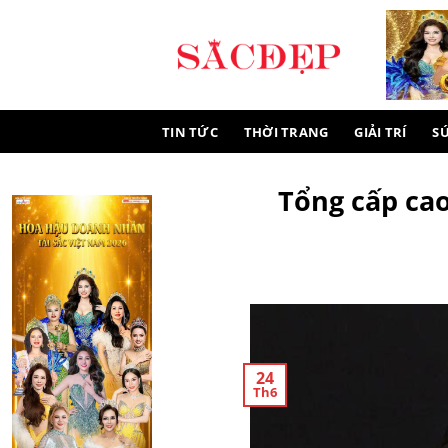
Skip
to
content
TIN TỨC
THỜI TRANG
GIẢI TRÍ
S
Tổng cấp cao
24
Th6