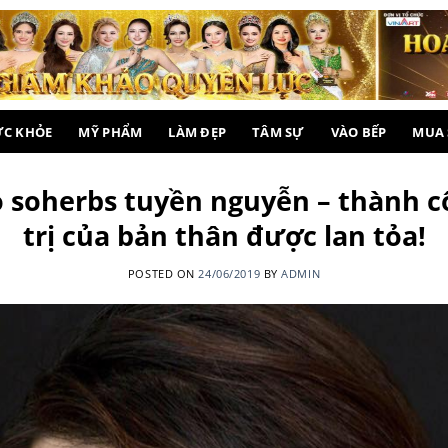
ỨC KHỎE
MỸ PHẨM
LÀM ĐẸP
TÂM SỰ
VÀO BẾP
MUA
 soherbs tuyền nguyễn – thành cô
trị của bản thân được lan tỏa!
POSTED ON
24/06/2019
BY
ADMIN