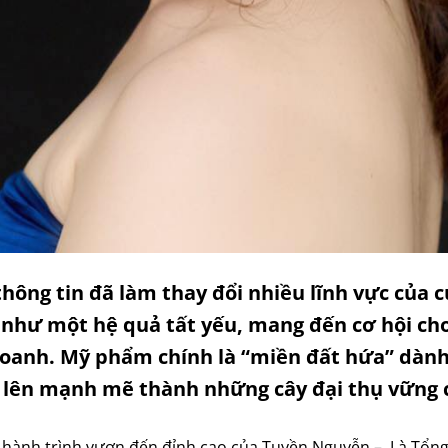
thông tin đã làm thay đổi nhiều lĩnh vực của c
i như một hệ quả tất yếu, mang đến cơ hội c
doanh. Mỹ phẩm chính là “miền đất hứa” dàn
lên mạnh mẽ thành những cây đại thụ vững c
 hành trình vươn đến đỉnh cao của Tuyền Nguyễn – Là Tổng