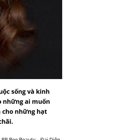
uộc sống và kinh
ho những ai muốn
h cho những hạt
hãi.
 PP Bee Beauty – Đại Diện