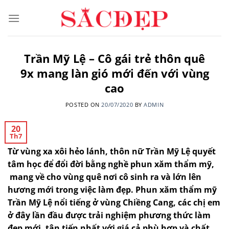
Skip
to
content
Trần Mỹ Lệ – Cô gái trẻ thôn quê
9x mang làn gió mới đến với vùng
cao
POSTED ON
20/07/2020
BY
ADMIN
20
Th7
Từ vùng xa xôi hẻo lánh, thôn nữ Trần Mỹ Lệ quyết
tâm
học để
đổi đời bằng nghề phun xăm thẩm mỹ
,
mang về cho vùng quê nơi cô sinh ra và lớn lên
hương mới trong việc làm đẹp. Phun xăm thẩm mỹ
Trần Mỹ Lệ nổi tiếng ở vùng Chiềng Cang, các chị em
ở đây lần đầu được trải nghiệm phương thức làm
đẹp mới, tân tiến nhất với giá cả phù hợp và chất