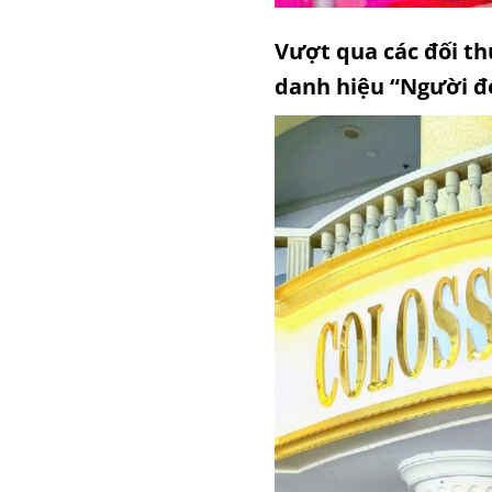
Vượt qua các đối th
danh hiệu “Người đẹ