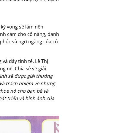
ự kỳ vọng sẽ làm nên
tình cảm cho cô nàng, danh
 phúc và ngỡ ngàng của cô.
và đầy tinh tế. Lê Thị
g nể. Chia sẻ về giải
mình sẽ được giải thưởng
 và trách nhiệm về những
 khoe nó cho bạn bè và
át triển và hình ảnh của