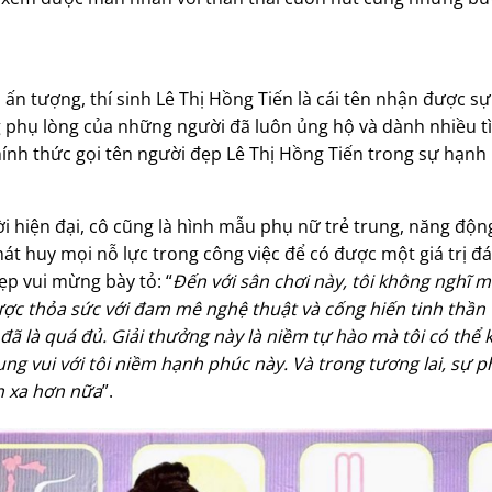
ấn tượng, thí sinh Lê Thị Hồng Tiến là cái tên nhận được s
g phụ lòng của những người đã luôn ủng hộ và dành nhiều 
chính thức gọi tên người đẹp Lê Thị Hồng Tiến trong sự hạnh
hiện đại, cô cũng là hình mẫu phụ nữ trẻ trung, năng động 
t huy mọi nỗ lực trong công việc để có được một giá trị đán
p vui mừng bày tỏ: “
Đến với sân chơi này, tôi không nghĩ 
được thỏa sức với đam mê nghệ thuật và cống hiến tinh thần
i đã là quá đủ. Giải thưởng này là niềm tự hào mà tôi có thể
g vui với tôi niềm hạnh phúc này. Và trong tương lai, sự ph
ơn xa hơn nữa
”.