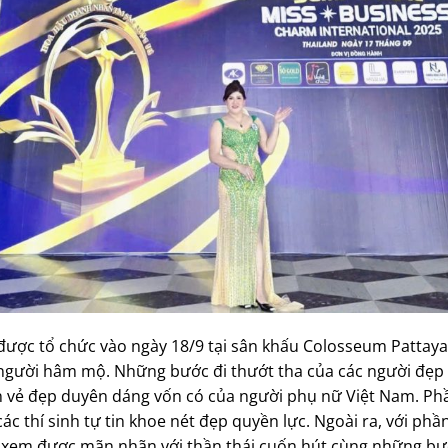
ược tổ chức vào ngày 18/9 tại sân khấu Colosseum Pattaya, 
người hâm mộ. Những bước đi thướt tha của các người đẹp t
 vẻ đẹp duyên dáng vốn có của người phụ nữ Việt Nam. Phầ
ác thí sinh tự tin khoe nét đẹp quyền lực. Ngoài ra, với phần
 xem được mãn nhãn với thần thái cuốn hút cùng những bướ