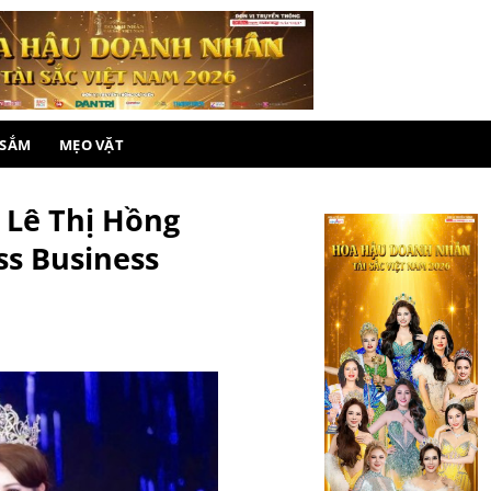
 SẮM
MẸO VẶT
h Lê Thị Hồng
ss Business