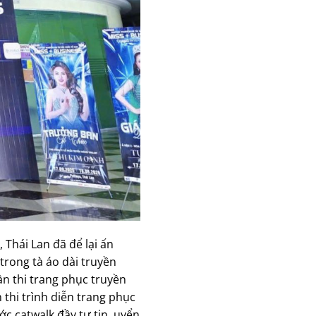
Thái Lan đã để lại ấn
rong tà áo dài truyền
n thi trang phục truyền
 thi trình diễn trang phục
c catwalk đầy tự tin, uyển