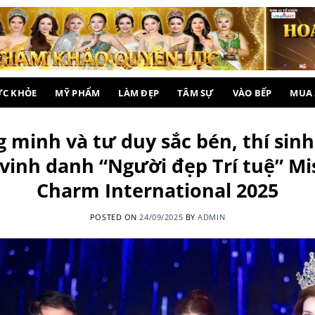
ỨC KHỎE
MỸ PHẨM
LÀM ĐẸP
TÂM SỰ
VÀO BẾP
MUA
 minh và tư duy sắc bén, thí sin
vinh danh “Người đẹp Trí tuệ” Mi
Charm International 2025
POSTED ON
24/09/2025
BY
ADMIN