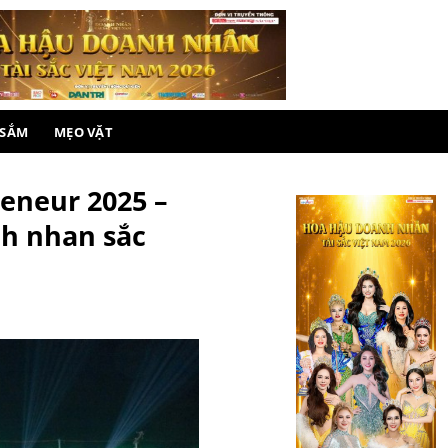
 SẮM
MẸO VẶT
eneur 2025 –
nh nhan sắc