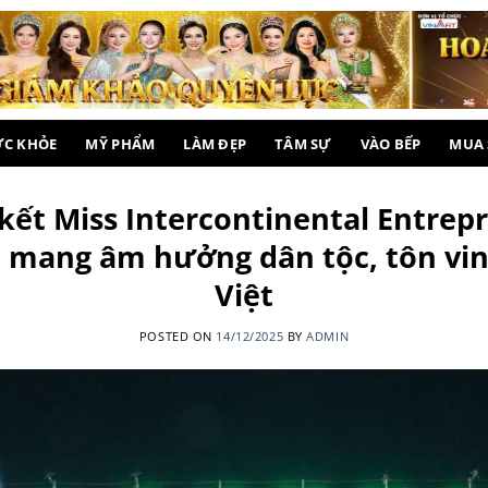
ỨC KHỎE
MỸ PHẨM
LÀM ĐẸP
TÂM SỰ
VÀO BẾP
MUA
ết Miss Intercontinental Entrepr
 mang âm hưởng dân tộc, tôn vi
Việt
POSTED ON
14/12/2025
BY
ADMIN