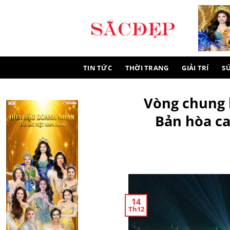
Skip
to
content
TIN TỨC
THỜI TRANG
GIẢI TRÍ
S
Vòng chung k
Bản hòa ca
14
Th12