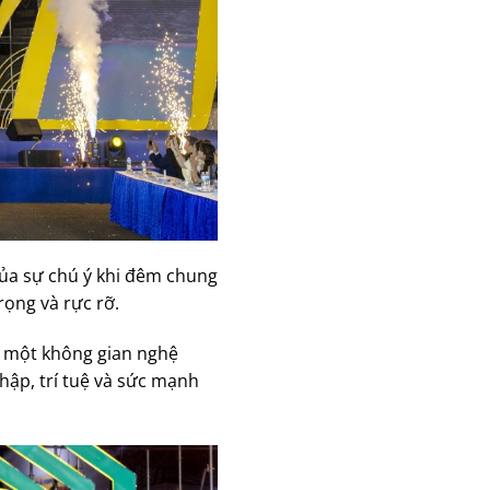
của sự chú ý khi đêm chung
rọng và rực rỡ.
a một không gian nghệ
hập, trí tuệ và sức mạnh